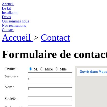
Accueil
Le kit
Installation
Devis
Qui sommes nous
Nos réalisations
Contact
Accueil
>
Contact
Formulaire de contac
Civilité :
M.
Mme
Mlle
Prénom :
*
Nom :
*
Société :